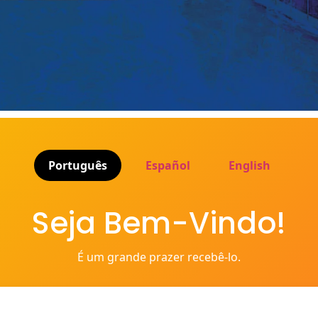
Português
Español
English
Seja Bem-Vindo!
É um grande prazer recebê-lo.